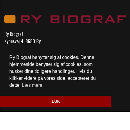
Ry Biograf
Kyhnsvej 4, 8680 Ry
Telefon:
Billet 2426 2696 Kontor 6173 7696
Ry Biograf benytter sig af cookies. Denne
Email:
mail@rybiograf.dk
hjemmeside benytter sig af cookies, som
husker dine tidligere handlinger. Hvis du
Cookie- og privatlivspolitik
klikker videre på vores side, accepterer du
dette.
Læs mere
Website og billetsystem fra ebillet a/s
LUK